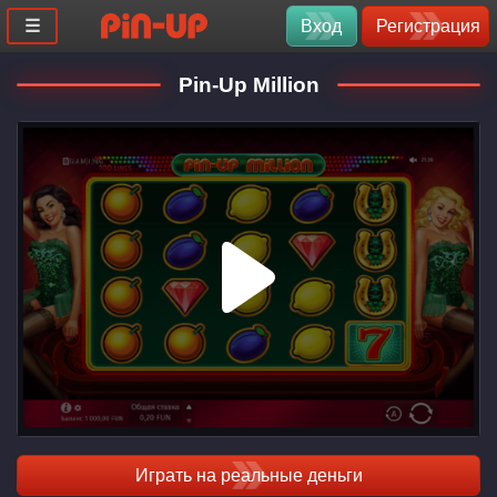
☰
Вход
Регистрация
Pin-Up Million
Играть на реальные деньги