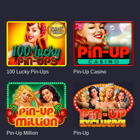
100 Lucky Pin-Ups
Pin-Up Casino
Pin-Up Million
Pin-Up