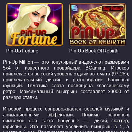
Pin-Up Fortune
Pin-Up Book Of Rebirth
Pin-Up Million — это популярный видео-слот размерами
5х4 от известного провайдера BGaming. Игроков
привлекается высокий уровень отдачи автомата (97,1%),
привлекательный дизайн и разнообразие бонусных
функций. Тематика слота посвящена классическому
ретро. Максимальный выигрыш составляет х3000 от
размера ставки.
Игровой процесс сопровождается веселой музыкой и
анимационными эффектами. Помимо основных
символов, есть также бонусные — дикий, скаттер,
фриспины. Это позволяет увеличить выигрыш в 5, а